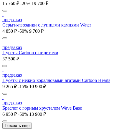
15 760 ₽
-20%
19 700 ₽
предзаказ
Серьги-гвоздики с лунными камнями Water
4 850 ₽
-50%
9 700 ₽
предзаказ
Пусеты Cartoon c пиритами
37 500 ₽
предзаказ
Пусеты c нежно-коралловыми агатами Cartoon Hearts
9 265 ₽
-15%
10 900 ₽
предзаказ
Браслет с горным хрусталем Wave Base
6 950 ₽
-50%
13 900 ₽
Показать еще