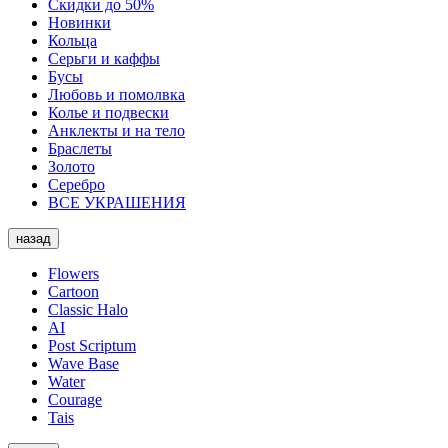
Скидки до 50%
Новинки
Кольца
Серьги и каффы
Бусы
Любовь и помолвка
Колье и подвески
Анклекты и на тело
Браслеты
Золото
Серебро
ВСЕ УКРАШЕНИЯ
назад
Flowers
Cartoon
Classic Halo
AI
Post Scriptum
Wave Base
Water
Courage
Tais