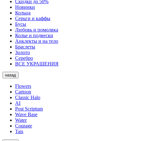
Скидки до 50%
Новинки
Кольца
Серьги и каффы
Бусы
Любовь и помолвка
Колье и подвески
Анклекты и на тело
Браслеты
Золото
Серебро
ВСЕ УКРАШЕНИЯ
назад
Flowers
Cartoon
Classic Halo
AI
Post Scriptum
Wave Base
Water
Courage
Tais