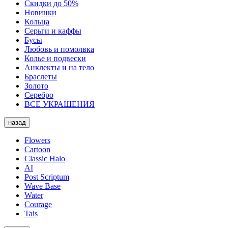
Скидки до 50%
Новинки
Кольца
Серьги и каффы
Бусы
Любовь и помолвка
Колье и подвески
Анклекты и на тело
Браслеты
Золото
Серебро
ВСЕ УКРАШЕНИЯ
назад
Flowers
Cartoon
Classic Halo
AI
Post Scriptum
Wave Base
Water
Courage
Tais