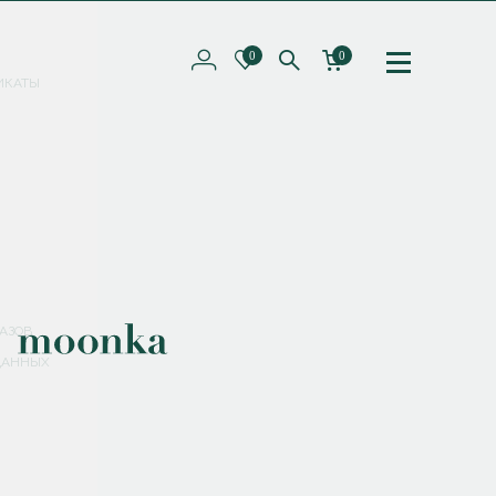
0
0
ИКАТЫ
ПОДПИШИТЕСЬ НА РАССЫЛКУ И ПОЛУЧИТЕ
СКИДКУ 10%
НА ПЕРВЫЙ ЗАКАЗ
СМЕНИТЬ ПАРОЛЬ
СОХРАНИТЬ
Соглашаюсь с
политикой обработки персональных данных
АЗОВ
ДАННЫХ