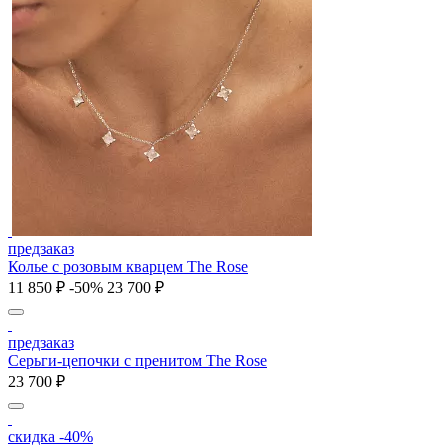
предзаказ
Колье с розовым кварцем The Rose
11 850 ₽
-50%
23 700 ₽
предзаказ
Серьги-цепочки с пренитом The Rose
23 700 ₽
скидка -40%