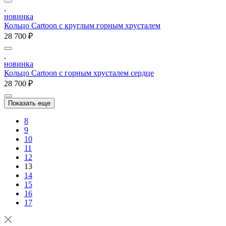
новинка
Кольцо Cartoon c круглым горным хрусталем
28 700 ₽
новинка
Кольцо Cartoon c горным хрусталем сердце
28 700 ₽
Показать еще
8
9
10
11
12
13
14
15
16
17