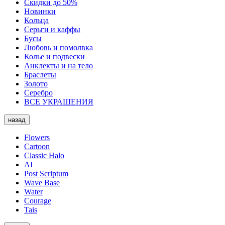
Скидки до 50%
Новинки
Кольца
Серьги и каффы
Бусы
Любовь и помолвка
Колье и подвески
Анклекты и на тело
Браслеты
Золото
Серебро
ВСЕ УКРАШЕНИЯ
назад
Flowers
Cartoon
Classic Halo
AI
Post Scriptum
Wave Base
Water
Courage
Tais