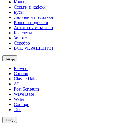
Кольца
Серьги и каффы
Бусы
Любовь и помолвка
Колье и подвески
Анклекты и на тело
Браслеты
Золото
Серебро
ВСЕ УКРАШЕНИЯ
назад
Flowers
Cartoon
Classic Halo
AI
Post Scriptum
Wave Base
Water
Courage
Tais
назад