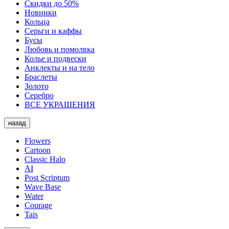
Скидки до 50%
Новинки
Кольца
Серьги и каффы
Бусы
Любовь и помолвка
Колье и подвески
Анклекты и на тело
Браслеты
Золото
Серебро
ВСЕ УКРАШЕНИЯ
назад
Flowers
Cartoon
Classic Halo
AI
Post Scriptum
Wave Base
Water
Courage
Tais