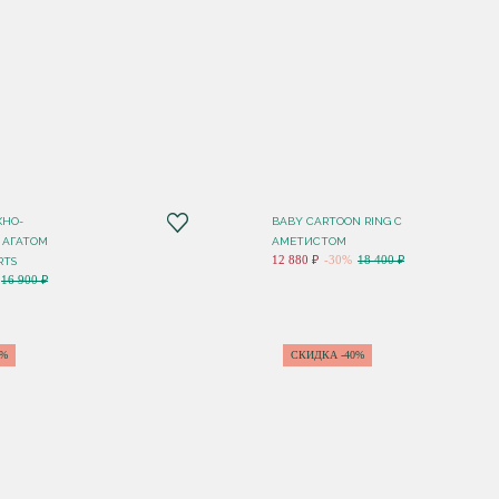
ЖНО-
BABY CARTOON RING С
 АГАТОМ
АМЕТИСТОМ
12 880 ₽
-30%
18 400 ₽
RTS
16 900 ₽
5%
СКИДКА -40%