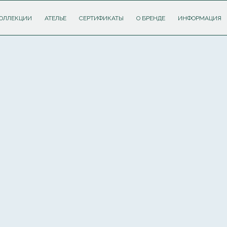
ОЛЛЕКЦИИ
АТЕЛЬЕ
СЕРТИФИКАТЫ
О БРЕНДЕ
ИНФОРМАЦИЯ
ПОДПИШИТЕСЬ НА РАССЫЛКУ И ПОЛУЧИТЕ
СКИДКУ 10%
НА ПЕРВЫЙ ЗАКАЗ
Соглашаюсь с
политикой обработки персональных данных