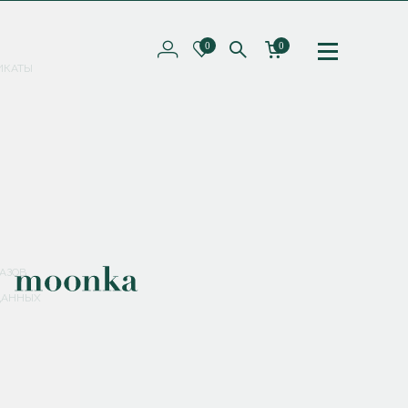
0
0
ИКАТЫ
ПОДПИШИТЕСЬ НА РАССЫЛКУ И ПОЛУЧИТЕ
СКИДКУ 10%
НА ПЕРВЫЙ ЗАКАЗ
СМЕНИТЬ ПАРОЛЬ
СОХРАНИТЬ
Соглашаюсь с
политикой обработки персональных данных
АЗОВ
ДАННЫХ