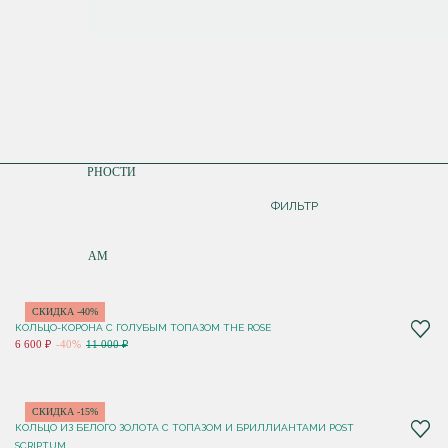
СОРТИРОВКА
ПО ПОПУЛЯРНОСТИ
ДОРОЖЕ
ФИЛЬТР
ДЕШЕВЛЕ
ПО НОВИНКАМ
СКИДКА -40%
КОЛЬЦО-КОРОНА С ГОЛУБЫМ ТОПАЗОМ THE ROSE
6 600 ₽
-40%
11 000 ₽
СКИДКА -15%
КОЛЬЦО ИЗ БЕЛОГО ЗОЛОТА С ТОПАЗОМ И БРИЛЛИАНТАМИ POST
SCRIPTUM