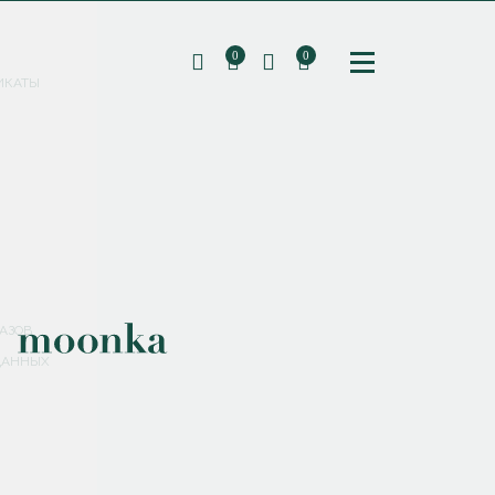
0
0
ИКАТЫ
ПОДПИШИТЕСЬ НА РАССЫЛКУ И ПОЛУЧИТЕ
СКИДКУ 10%
НА ПЕРВЫЙ ЗАКАЗ
СМЕНИТЬ ПАРОЛЬ
СОХРАНИТЬ
Соглашаюсь с
политикой обработки персональных данных
АЗОВ
ДАННЫХ