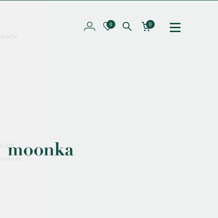
0
0
ИКАТЫ
ПОДПИШИТЕСЬ НА РАССЫЛКУ И ПОЛУЧИТЕ
СКИДКУ 10%
НА ПЕРВЫЙ ЗАКАЗ
СМЕНИТЬ ПАРОЛЬ
СОХРАНИТЬ
Соглашаюсь с
политикой обработки персональных данных
АЗОВ
ДАННЫХ