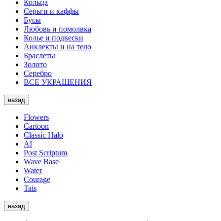
Кольца
Серьги и каффы
Бусы
Любовь и помолвка
Колье и подвески
Анклекты и на тело
Браслеты
Золото
Серебро
ВСЕ УКРАШЕНИЯ
назад
Flowers
Cartoon
Classic Halo
AI
Post Scriptum
Wave Base
Water
Courage
Tais
назад