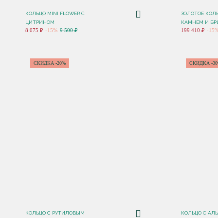
КОЛЬЦО MINI FLOWER С
ЗОЛОТОЕ КОЛ
ЦИТРИНОМ
КАМНЕМ И Б
8 075 ₽
-15%
9 500 ₽
199 410 ₽
-15
СКИДКА -20%
СКИДКА -3
КОЛЬЦО С РУТИЛОВЫМ
КОЛЬЦО С АЛ