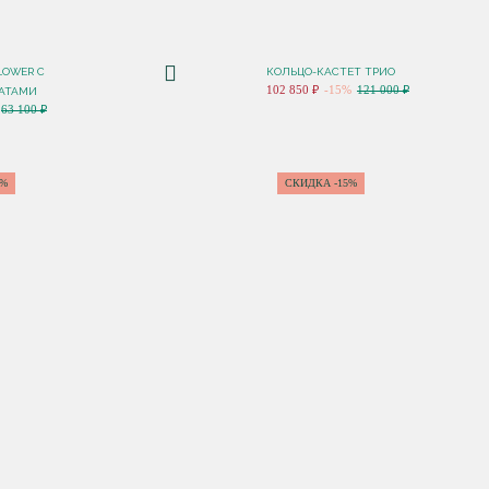
LOWER С
КОЛЬЦО-КАСТЕТ ТРИО
102 850 ₽
-15%
121 000 ₽
АТАМИ
63 100 ₽
5%
СКИДКА -15%