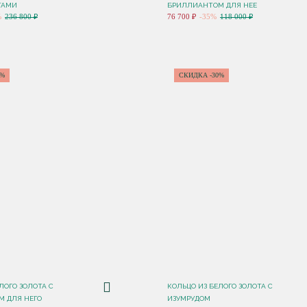
ТАМИ
БРИЛЛИАНТОМ ДЛЯ НЕЕ
%
236 800 ₽
76 700 ₽
-35%
118 000 ₽
5%
СКИДКА -30%
ЛОГО ЗОЛОТА С
КОЛЬЦО ИЗ БЕЛОГО ЗОЛОТА С
 ДЛЯ НЕГО
ИЗУМРУДОМ