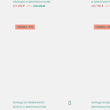
КВАРЦЕМ И БРИЛЛИАНТАМИ
И БРИЛЛИАН
223 280 ₽
-20%
279 100 ₽
165 760 ₽
-30
СКИДКА -35%
СКИДКА -2
КОЛЬЦО ИЗ ЛИМОННОГО
КОЛЬЦО ИЗ БЕ
ЗОЛОТА С БРИЛЛИАНТОМ
БРИЛЛИАНТОМ