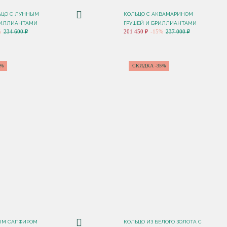
ЬЦО С ЛУННЫМ
КОЛЬЦО С АКВАМАРИНОМ
РИЛЛИАНТАМИ
ГРУШЕЙ И БРИЛЛИАНТАМИ
%
234 600 ₽
201 450 ₽
-15%
237 000 ₽
0%
СКИДКА -35%
ЫМ САПФИРОМ
КОЛЬЦО ИЗ БЕЛОГО ЗОЛОТА С