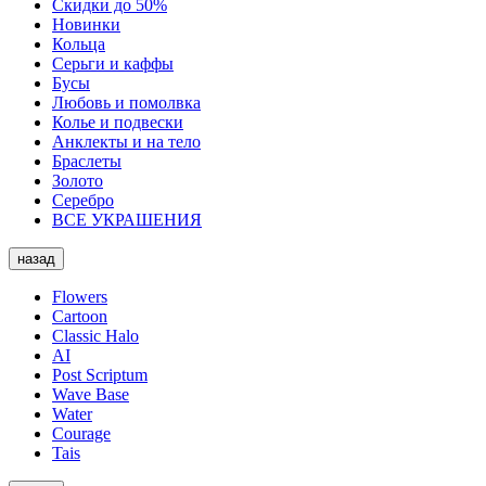
Скидки до 50%
Новинки
Кольца
Серьги и каффы
Бусы
Любовь и помолвка
Колье и подвески
Анклекты и на тело
Браслеты
Золото
Серебро
ВСЕ УКРАШЕНИЯ
назад
Flowers
Cartoon
Classic Halo
AI
Post Scriptum
Wave Base
Water
Courage
Tais