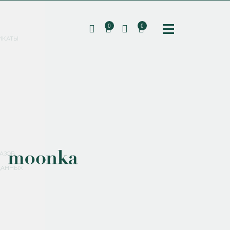
0
0
ИКАТЫ
ПОДПИШИТЕСЬ НА РАССЫЛКУ И ПОЛУЧИТЕ
СКИДКУ 10%
НА ПЕРВЫЙ ЗАКАЗ
СМЕНИТЬ ПАРОЛЬ
СОХРАНИТЬ
Соглашаюсь с
политикой обработки персональных данных
АЗОВ
ДАННЫХ