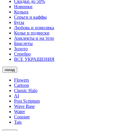
Скидки до 50%
Новинки
Кольца
Серьги и каффы
Бусы
Любовь и помолвка
Колье и подвески
Анклекты и на тело
Браслеты
Золото
Серебро
ВСЕ УКРАШЕНИЯ
назад
Flowers
Cartoon
Classic Halo
AI
Post Scriptum
Wave Base
Water
Courage
Tais