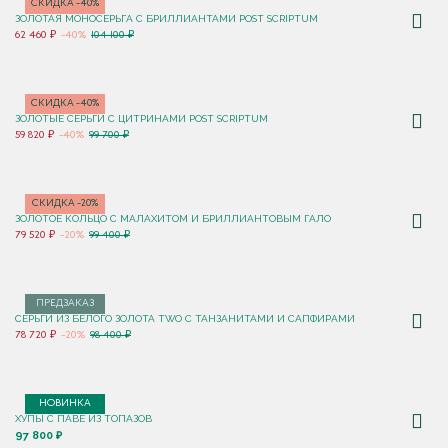
СКИДКА -40%
ЗОЛОТАЯ МОНОСЕРЬГА С БРИЛЛИАНТАМИ POST SCRIPTUM
62 460 ₽
-40%
104 100 ₽
СКИДКА -40%
ЗОЛОТЫЕ СЕРЬГИ С ЦИТРИНАМИ POST SCRIPTUM
59 820 ₽
-40%
99 700 ₽
СКИДКА -20%
ЗОЛОТОЕ КОЛЬЦО С МАЛАХИТОМ И БРИЛЛИАНТОВЫМ ГАЛО
79 520 ₽
-20%
99 400 ₽
ПРЕДЗАКАЗ
СЕРЬГИ ИЗ БЕЛОГО ЗОЛОТА TWO С ТАНЗАНИТАМИ И САПФИРАМИ
78 720 ₽
-20%
98 400 ₽
НОВИНКА
ХУПЫ С ПАВЕ ИЗ ТОПАЗОВ
97 800 ₽