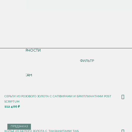
СОРТИРОВКА
ПО ПОПУЛЯРНОСТИ
ДОРОЖЕ
ФИЛЬТР
ДЕШЕВЛЕ
ПО НОВИНКАМ
СЕРЬГИ ИЗ РОЗОВОГО ЗОЛОТА С САПФИРАМИ И БРИЛЛИАНТАМИ POST
SCRIPTUM
112 400 ₽
ПРЕДЗАКАЗ
КОЛЬЕ ИЗ БЕЛОГО ЗОЛОТА С ТАНЗАНИТАМИ TAIS