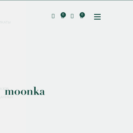
0
0
ИКАТЫ
ПОДПИШИТЕСЬ НА РАССЫЛКУ И ПОЛУЧИТЕ
СКИДКУ 10%
НА ПЕРВЫЙ ЗАКАЗ
СМЕНИТЬ ПАРОЛЬ
СОХРАНИТЬ
Соглашаюсь с
политикой обработки персональных данных
АЗОВ
ДАННЫХ