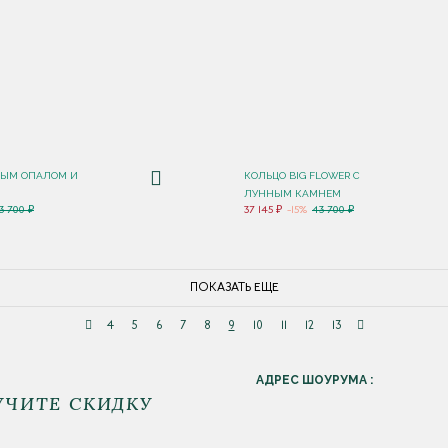
ЛЫМ ОПАЛОМ И
КОЛЬЦО BIG FLOWER С
ЛУННЫМ КАМНЕМ
3 700 ₽
37 145 ₽
-15%
43 700 ₽
ПОКАЗАТЬ ЕЩЕ
4
5
6
7
8
9
10
11
12
13
АДРЕС ШОУРУМА :
УЧИТЕ СКИДКУ