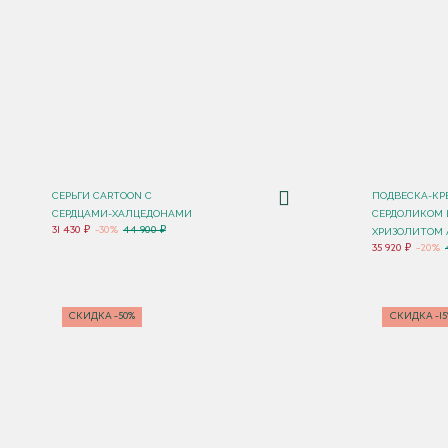
СЕРЬГИ CARTOON C
ПОДВЕСКА-КР
СЕРДЦАМИ-ХАЛЦЕДОНАМИ
СЕРДОЛИКОМ 
31 430 ₽
-30%
44 900 ₽
ХРИЗОЛИТОМ 
35 920 ₽
-20%
СКИДКА -50%
СКИДКА -1