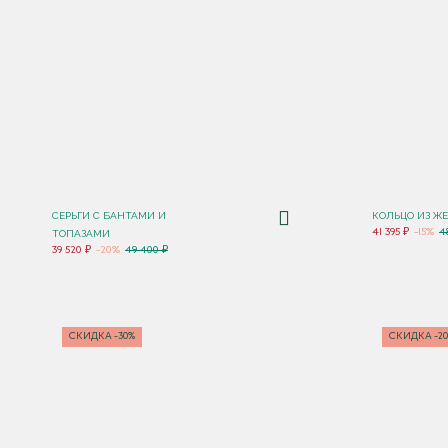
СЕРЬГИ С БАНТАМИ И
КОЛЬЦО ИЗ Ж
41 395 ₽
-15%
4
ТОПАЗАМИ
39 520 ₽
-20%
49 400 ₽
СКИДКА -30%
СКИДКА -2