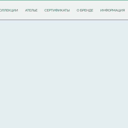
ОЛЛЕКЦИИ
АТЕЛЬЕ
СЕРТИФИКАТЫ
О БРЕНДЕ
ИНФОРМАЦИЯ
ПОДПИШИТЕСЬ НА РАССЫЛКУ И ПОЛУЧИТЕ
СКИДКУ 10%
НА ПЕРВЫЙ ЗАКАЗ
Соглашаюсь с
политикой обработки персональных данных