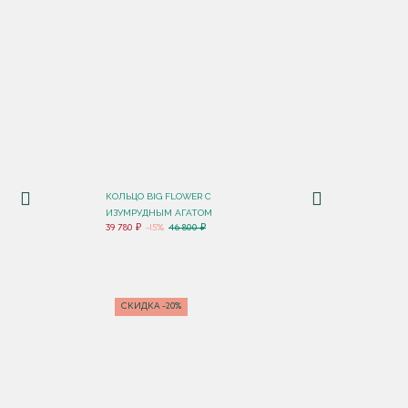
КОЛЬЦО BIG FLOWER С
ИЗУМРУДНЫМ АГАТОМ
39 780 ₽
-15%
46 800 ₽
СКИДКА -20%