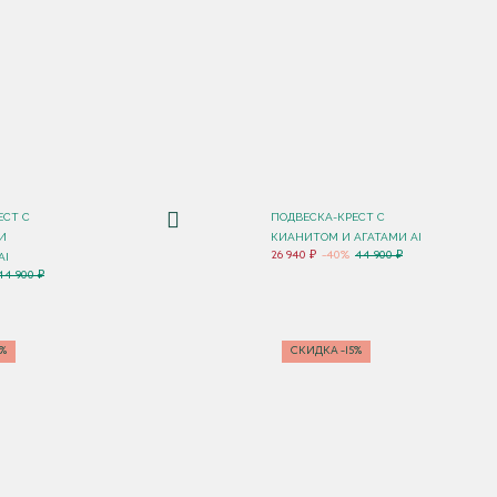
ЕСТ С
ПОДВЕСКА-КРЕСТ С
И
КИАНИТОМ И АГАТАМИ AI
26 940 ₽
-40%
44 900 ₽
AI
44 900 ₽
5%
СКИДКА -15%