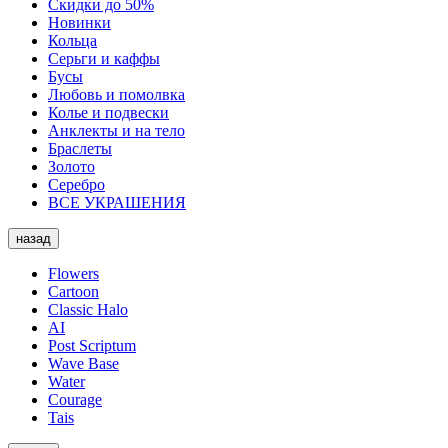
Скидки до 50%
Новинки
Кольца
Серьги и каффы
Бусы
Любовь и помолвка
Колье и подвески
Анклекты и на тело
Браслеты
Золото
Серебро
ВСЕ УКРАШЕНИЯ
назад
Flowers
Cartoon
Classic Halo
AI
Post Scriptum
Wave Base
Water
Courage
Tais