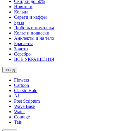
Скидки до 50%
Новинки
Кольца
Серьги и каффы
Бусы
Любовь и помолвка
Колье и подвески
Анклекты и на тело
Браслеты
Золото
Серебро
ВСЕ УКРАШЕНИЯ
назад
Flowers
Cartoon
Classic Halo
AI
Post Scriptum
Wave Base
Water
Courage
Tais