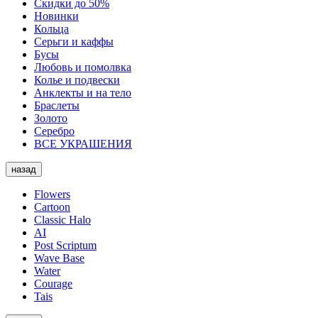
Скидки до 50%
Новинки
Кольца
Серьги и каффы
Бусы
Любовь и помолвка
Колье и подвески
Анклекты и на тело
Браслеты
Золото
Серебро
ВСЕ УКРАШЕНИЯ
назад
Flowers
Cartoon
Classic Halo
AI
Post Scriptum
Wave Base
Water
Courage
Tais