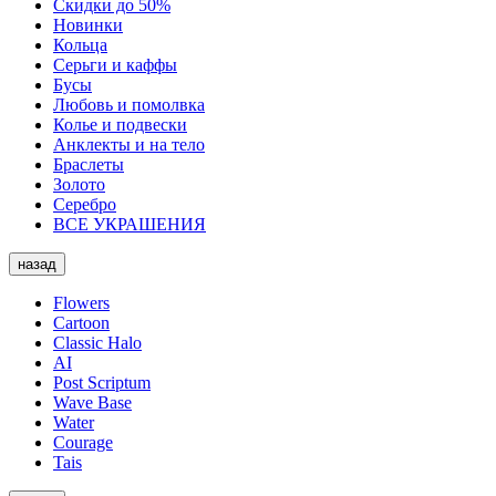
Скидки до 50%
Новинки
Кольца
Серьги и каффы
Бусы
Любовь и помолвка
Колье и подвески
Анклекты и на тело
Браслеты
Золото
Серебро
ВСЕ УКРАШЕНИЯ
назад
Flowers
Cartoon
Classic Halo
AI
Post Scriptum
Wave Base
Water
Courage
Tais