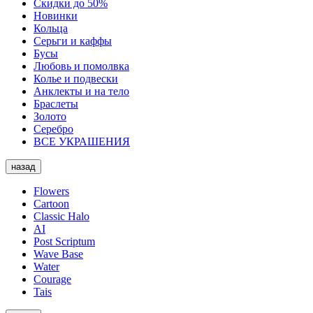
Скидки до 50%
Новинки
Кольца
Серьги и каффы
Бусы
Любовь и помолвка
Колье и подвески
Анклекты и на тело
Браслеты
Золото
Серебро
ВСЕ УКРАШЕНИЯ
назад
Flowers
Cartoon
Classic Halo
AI
Post Scriptum
Wave Base
Water
Courage
Tais