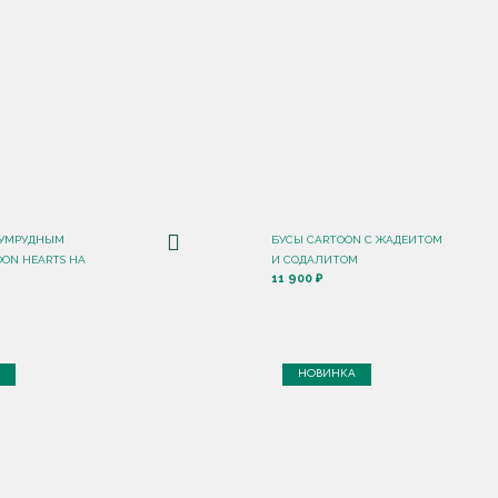
ЗУМРУДНЫМ
БУСЫ CARTOON С ЖАДЕИТОМ
OON HEARTS НА
И СОДАЛИТОМ
11 900 ₽
НОВИНКА