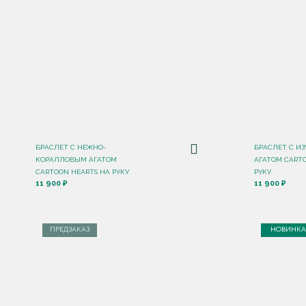
БРАСЛЕТ С НЕЖНО-
БРАСЛЕТ С И
КОРАЛЛОВЫМ АГАТОМ
АГАТОМ CART
CARTOON HEARTS НА РУКУ
РУКУ
11 900 ₽
11 900 ₽
ПРЕДЗАКАЗ
НОВИНКА