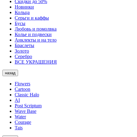
Скидки до 50%
Новинки
Кольца
Серьги и каффы
Бусы
Любовь и помолвка
Колье и подвески
Анклекты и на тело
Браслеты
Золото
Серебро
ВСЕ УКРАШЕНИЯ
назад
Flowers
Cartoon
Classic Halo
AI
Post Scriptum
Wave Base
Water
Courage
Tais