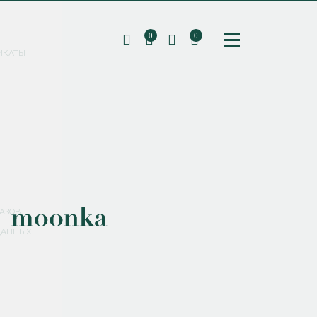
0
0
ИКАТЫ
ПОДПИШИТЕСЬ НА РАССЫЛКУ И ПОЛУЧИТЕ
СКИДКУ 10%
НА ПЕРВЫЙ ЗАКАЗ
СМЕНИТЬ ПАРОЛЬ
СОХРАНИТЬ
Соглашаюсь с
политикой обработки персональных данных
АЗОВ
ДАННЫХ