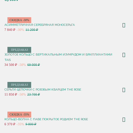
СКИДКА -30%
АСИММЕТРИЧНАЯ СЕРЕБРЯНАЯ МОНОСЕРЬГА
7 840 ₽
-30%
11 200 ₽
ПРЕДЗАКАЗ
ЗОЛОТОЕ КОЛЬЦО С ВЕРТИКАЛЬНЫМ ИЗУМРУДОМ И БРИЛЛИАНТАМИ
TAIS
34 500 ₽
-50%
69 000 ₽
ПРЕДЗАКАЗ
СЕРЬГИ-ЦЕПОЧКИ С РОЗОВЫМ КВАРЦЕМ THE ROSE
11 850 ₽
-50%
23 700 ₽
СКИДКА -35%
КОЛЬЦО-ВОЛНА С ПАВЕ ПОКРЫТОЕ РОДИЕМ THE ROSE
6 370 ₽
-35%
9 800 ₽