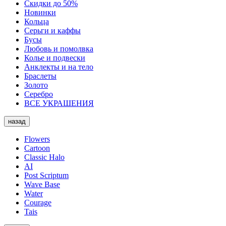
Скидки до 50%
Новинки
Кольца
Серьги и каффы
Бусы
Любовь и помолвка
Колье и подвески
Анклекты и на тело
Браслеты
Золото
Серебро
ВСЕ УКРАШЕНИЯ
назад
Flowers
Cartoon
Classic Halo
AI
Post Scriptum
Wave Base
Water
Courage
Tais