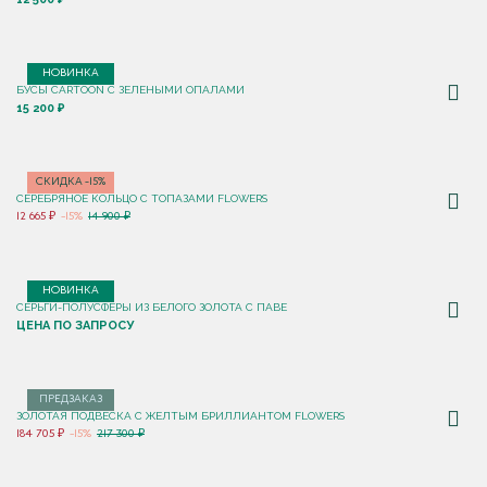
НОВИНКА
БУСЫ CARTOON С ЗЕЛЕНЫМИ ОПАЛАМИ
15 200 ₽
СКИДКА -15%
СЕРЕБРЯНОЕ КОЛЬЦО С ТОПАЗАМИ FLOWERS
12 665 ₽
-15%
14 900 ₽
НОВИНКА
СЕРЬГИ-ПОЛУСФЕРЫ ИЗ БЕЛОГО ЗОЛОТА С ПАВЕ
ЦЕНА ПО ЗАПРОСУ
ПРЕДЗАКАЗ
ЗОЛОТАЯ ПОДВЕСКА С ЖЕЛТЫМ БРИЛЛИАНТОМ FLOWERS
184 705 ₽
-15%
217 300 ₽