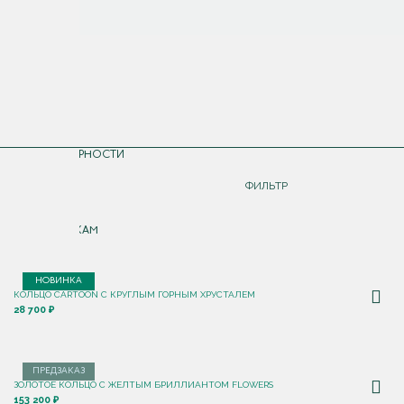
СОРТИРОВКА
ПО ПОПУЛЯРНОСТИ
ДОРОЖЕ
ФИЛЬТР
ДЕШЕВЛЕ
ПО НОВИНКАМ
НОВИНКА
КОЛЬЦО CARTOON C КРУГЛЫМ ГОРНЫМ ХРУСТАЛЕМ
28 700 ₽
ПРЕДЗАКАЗ
ЗОЛОТОЕ КОЛЬЦО С ЖЕЛТЫМ БРИЛЛИАНТОМ FLOWERS
153 200 ₽