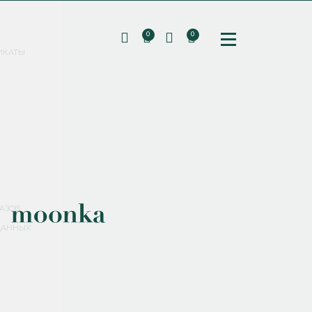
0
0
ИКАТЫ
ПОДПИШИТЕСЬ НА РАССЫЛКУ И ПОЛУЧИТЕ
СКИДКУ 10%
НА ПЕРВЫЙ ЗАКАЗ
СМЕНИТЬ ПАРОЛЬ
СОХРАНИТЬ
Соглашаюсь с
политикой обработки персональных данных
АЗОВ
ДАННЫХ