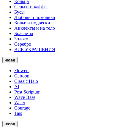
Кольца
Серьги и каффы
Бусы
Любовь и помолвка
Колье и подвески
Анклекты и на тело
Браслеты
Золото
Серебро
ВСЕ УКРАШЕНИЯ
назад
Flowers
Cartoon
Classic Halo
AI
Post Scriptum
Wave Base
Water
Courage
Tais
назад