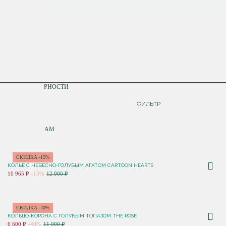
СОРТИРОВКА
ПО ПОПУЛЯРНОСТИ
ДОРОЖЕ
ФИЛЬТР
ДЕШЕВЛЕ
ПО НОВИНКАМ
СКИДКА -15%
КОЛЬЕ C НЕБЕСНО-ГОЛУБЫМ АГАТОМ CARTOON HEARTS
10 965 ₽
-15%
12 900 ₽
СКИДКА -40%
КОЛЬЦО-КОРОНА С ГОЛУБЫМ ТОПАЗОМ THE ROSE
6 600 ₽
-40%
11 000 ₽