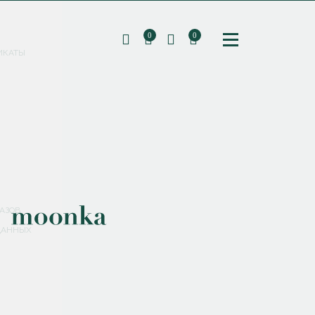
0
0
ИКАТЫ
ПОДПИШИТЕСЬ НА РАССЫЛКУ И ПОЛУЧИТЕ
СКИДКУ 10%
НА ПЕРВЫЙ ЗАКАЗ
СМЕНИТЬ ПАРОЛЬ
СОХРАНИТЬ
Соглашаюсь с
политикой обработки персональных данных
АЗОВ
ДАННЫХ