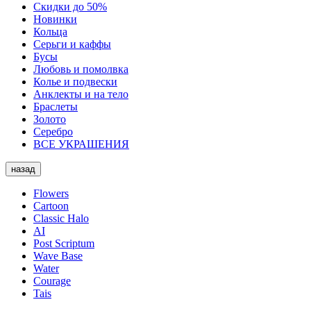
Скидки до 50%
Новинки
Кольца
Серьги и каффы
Бусы
Любовь и помолвка
Колье и подвески
Анклекты и на тело
Браслеты
Золото
Серебро
ВСЕ УКРАШЕНИЯ
назад
Flowers
Cartoon
Classic Halo
AI
Post Scriptum
Wave Base
Water
Courage
Tais