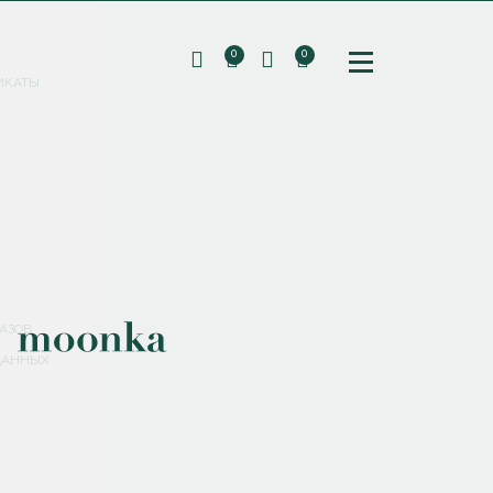
0
0
ИКАТЫ
ПОДПИШИТЕСЬ НА РАССЫЛКУ И ПОЛУЧИТЕ
СКИДКУ 10%
НА ПЕРВЫЙ ЗАКАЗ
СМЕНИТЬ ПАРОЛЬ
СОХРАНИТЬ
Соглашаюсь с
политикой обработки персональных данных
АЗОВ
ДАННЫХ