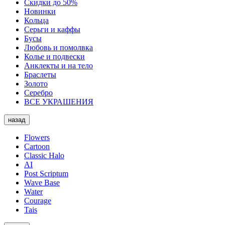
Скидки до 50%
Новинки
Кольца
Серьги и каффы
Бусы
Любовь и помолвка
Колье и подвески
Анклекты и на тело
Браслеты
Золото
Серебро
ВСЕ УКРАШЕНИЯ
назад
Flowers
Cartoon
Classic Halo
AI
Post Scriptum
Wave Base
Water
Courage
Tais