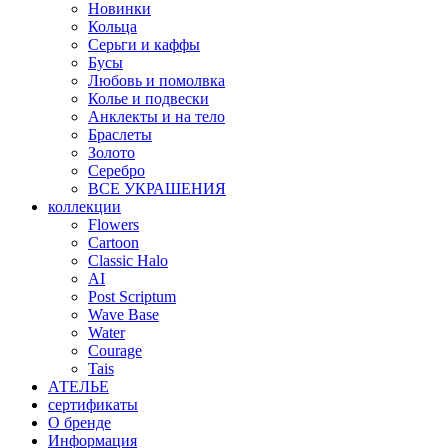
Новинки
Кольца
Серьги и каффы
Бусы
Любовь и помолвка
Колье и подвески
Анклекты и на тело
Браслеты
Золото
Серебро
ВСЕ УКРАШЕНИЯ
коллекции
Flowers
Cartoon
Classic Halo
AI
Post Scriptum
Wave Base
Water
Courage
Tais
АТЕЛЬЕ
сертификаты
О бренде
Информация