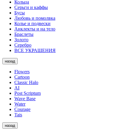
Кольца
Серьги и каффы
Бусы
Любовь и помолвка
Колье и подвески
Анклекты и на тело
Браслеты
Золото
Серебро
ВСЕ УКРАШЕНИЯ
назад
Flowers
Cartoon
Classic Halo
AI
Post Scriptum
Wave Base
Water
Courage
Tais
назад