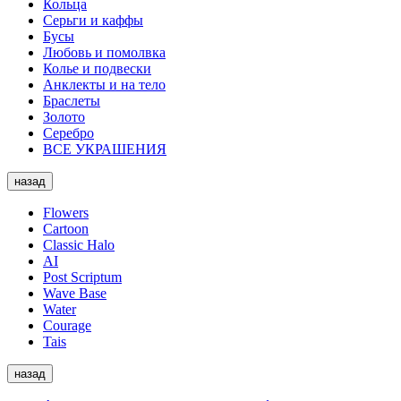
Кольца
Серьги и каффы
Бусы
Любовь и помолвка
Колье и подвески
Анклекты и на тело
Браслеты
Золото
Серебро
ВСЕ УКРАШЕНИЯ
назад
Flowers
Cartoon
Classic Halo
AI
Post Scriptum
Wave Base
Water
Courage
Tais
назад