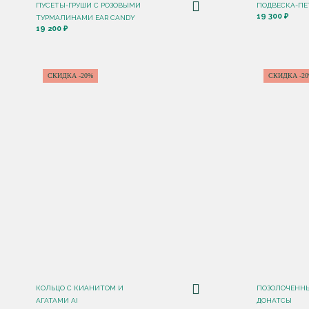
ПУСЕТЫ-ГРУШИ С РОЗОВЫМИ
ПОДВЕСКА-ПЕ
19 300 ₽
ТУРМАЛИНАМИ EAR CANDY
19 200 ₽
СКИДКА -20%
СКИДКА -2
КОЛЬЦО С КИАНИТОМ И
ПОЗОЛОЧЕННЫ
АГАТАМИ AI
ДОНАТСЫ