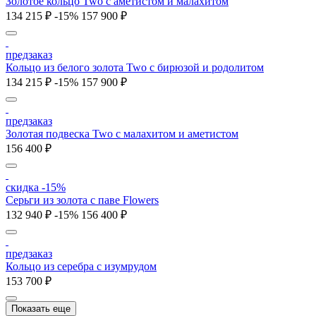
Золотое кольцо Two с аметистом и малахитом
134 215 ₽
-15%
157 900 ₽
предзаказ
Кольцо из белого золота Two с бирюзой и родолитом
134 215 ₽
-15%
157 900 ₽
предзаказ
Золотая подвеска Two с малахитом и аметистом
156 400 ₽
скидка -15%
Серьги из золота с паве Flowers
132 940 ₽
-15%
156 400 ₽
предзаказ
Кольцо из серебра с изумрудом
153 700 ₽
Показать еще