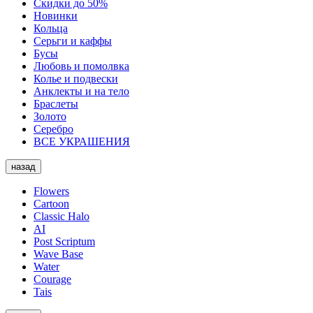
Скидки до 50%
Новинки
Кольца
Серьги и каффы
Бусы
Любовь и помолвка
Колье и подвески
Анклекты и на тело
Браслеты
Золото
Серебро
ВСЕ УКРАШЕНИЯ
назад
Flowers
Cartoon
Classic Halo
AI
Post Scriptum
Wave Base
Water
Courage
Tais