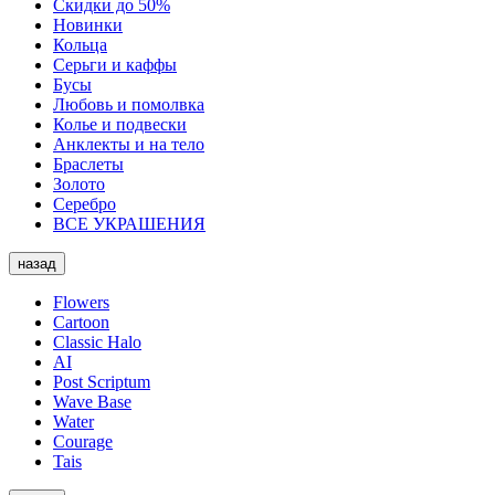
Скидки до 50%
Новинки
Кольца
Серьги и каффы
Бусы
Любовь и помолвка
Колье и подвески
Анклекты и на тело
Браслеты
Золото
Серебро
ВСЕ УКРАШЕНИЯ
назад
Flowers
Cartoon
Classic Halo
AI
Post Scriptum
Wave Base
Water
Courage
Tais