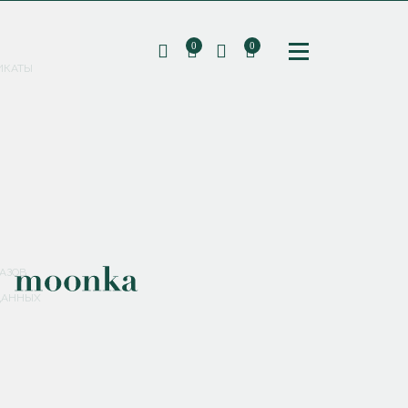
0
0
ИКАТЫ
ПОДПИШИТЕСЬ НА РАССЫЛКУ И ПОЛУЧИТЕ
СКИДКУ 10%
НА ПЕРВЫЙ ЗАКАЗ
СМЕНИТЬ ПАРОЛЬ
СОХРАНИТЬ
Соглашаюсь с
политикой обработки персональных данных
АЗОВ
ДАННЫХ