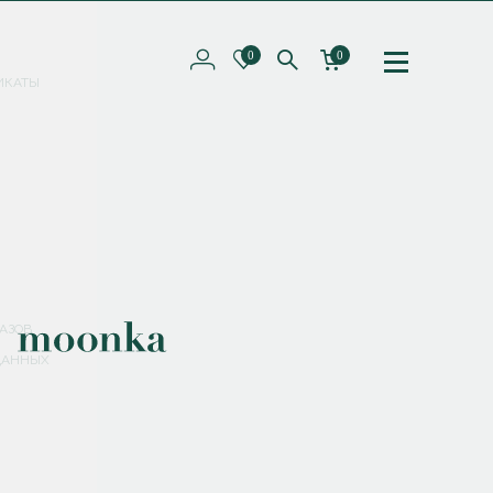
0
0
ИКАТЫ
ПОДПИШИТЕСЬ НА РАССЫЛКУ И ПОЛУЧИТЕ
СКИДКУ 10%
НА ПЕРВЫЙ ЗАКАЗ
СМЕНИТЬ ПАРОЛЬ
СОХРАНИТЬ
Соглашаюсь с
политикой обработки персональных данных
АЗОВ
ДАННЫХ