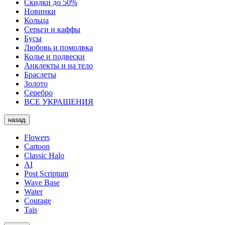
Скидки до 50%
Новинки
Кольца
Серьги и каффы
Бусы
Любовь и помолвка
Колье и подвески
Анклекты и на тело
Браслеты
Золото
Серебро
ВСЕ УКРАШЕНИЯ
назад
Flowers
Cartoon
Classic Halo
AI
Post Scriptum
Wave Base
Water
Courage
Tais