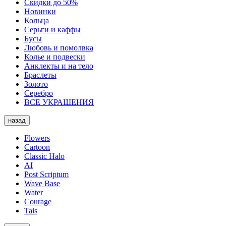
Скидки до 50%
Новинки
Кольца
Серьги и каффы
Бусы
Любовь и помолвка
Колье и подвески
Анклекты и на тело
Браслеты
Золото
Серебро
ВСЕ УКРАШЕНИЯ
назад
Flowers
Cartoon
Classic Halo
AI
Post Scriptum
Wave Base
Water
Courage
Tais