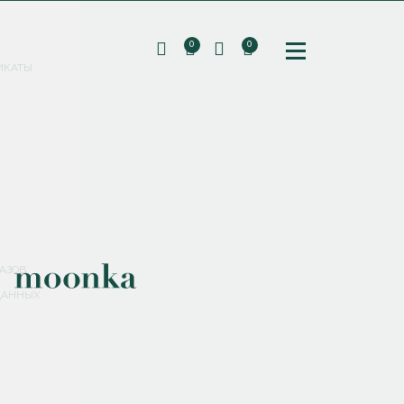
0
0
ИКАТЫ
ПОДПИШИТЕСЬ НА РАССЫЛКУ И ПОЛУЧИТЕ
СКИДКУ 10%
НА ПЕРВЫЙ ЗАКАЗ
СМЕНИТЬ ПАРОЛЬ
СОХРАНИТЬ
Соглашаюсь с
политикой обработки персональных данных
АЗОВ
ДАННЫХ