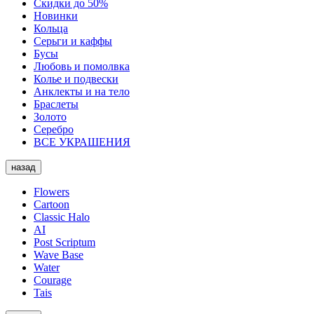
Скидки до 50%
Новинки
Кольца
Серьги и каффы
Бусы
Любовь и помолвка
Колье и подвески
Анклекты и на тело
Браслеты
Золото
Серебро
ВСЕ УКРАШЕНИЯ
назад
Flowers
Cartoon
Classic Halo
AI
Post Scriptum
Wave Base
Water
Courage
Tais