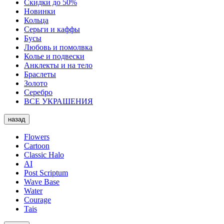
Скидки до 50%
Новинки
Кольца
Серьги и каффы
Бусы
Любовь и помолвка
Колье и подвески
Анклекты и на тело
Браслеты
Золото
Серебро
ВСЕ УКРАШЕНИЯ
назад
Flowers
Cartoon
Classic Halo
AI
Post Scriptum
Wave Base
Water
Courage
Tais