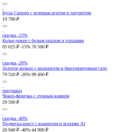
Бусы Cartoon с зеленым агатом и лазуритом
19 700 ₽
скидка -15%
Колье-чокер с белым опалом и топазами
65 025 ₽
-15%
76 500 ₽
скидка -20%
Золотое кольцо с малахитом и бриллиантовым гало
79 520 ₽
-20%
99 400 ₽
предзаказ
Чокер-фенечка с лунным камнем
29 500 ₽
скидка -40%
Подвеска-крест с кианитом и агатами AI
26 940 ₽
-40%
44 900 ₽