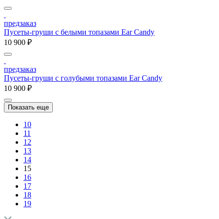
предзаказ
Пусеты-груши с белыми топазами Ear Candy
10 900 ₽
предзаказ
Пусеты-груши с голубыми топазами Ear Candy
10 900 ₽
Показать еще
10
11
12
13
14
15
16
17
18
19