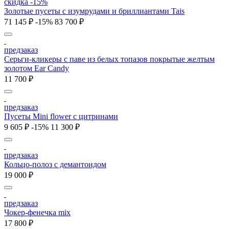
скидка -15%
Золотые пусеты с изумрудами и бриллиантами Tais
71 145 ₽
-15%
83 700 ₽
предзаказ
Серьги-кликеры с паве из белых топазов покрытые желтым
золотом Ear Candy
11 700 ₽
предзаказ
Пусеты Mini flower с цитринами
9 605 ₽
-15%
11 300 ₽
предзаказ
Кольцо-полоз c демантоидом
19 000 ₽
предзаказ
Чокер-фенечка mix
17 800 ₽