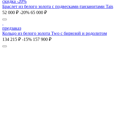
скидка -20%
Браслет из белого золота с подвесками-танзанитами Tais
52 000 ₽
-20%
65 000 ₽
предзаказ
Кольцо из белого золота Two с бирюзой и родолитом
134 215 ₽
-15%
157 900 ₽