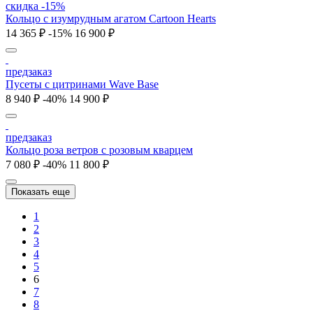
скидка -15%
Кольцо c изумрудным агатом Cartoon Hearts
14 365 ₽
-15%
16 900 ₽
предзаказ
Пусеты с цитринами Wave Base
8 940 ₽
-40%
14 900 ₽
предзаказ
Кольцо роза ветров с розовым кварцем
7 080 ₽
-40%
11 800 ₽
Показать еще
1
2
3
4
5
6
7
8