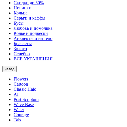
Скидки до 50%
Новинки
Кольца
Серьги и каффы
Бусы
Любовь и помолвка
Колье и подвески
Анклекты и на тело
Браслеты
Золото
Серебро
ВСЕ УКРАШЕНИЯ
назад
Flowers
Cartoon
Classic Halo
AI
Post Scriptum
Wave Base
Water
Courage
Tais