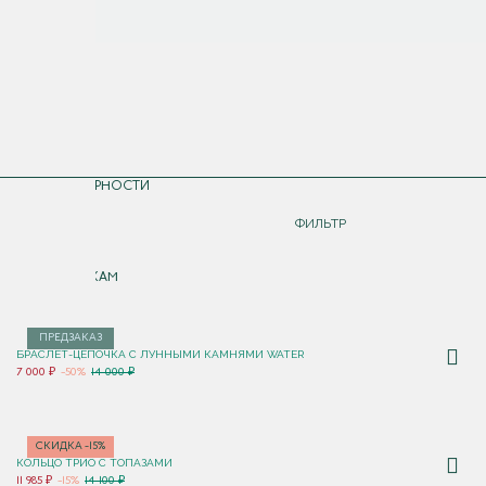
СОРТИРОВКА
ПО ПОПУЛЯРНОСТИ
ДОРОЖЕ
ФИЛЬТР
ДЕШЕВЛЕ
ПО НОВИНКАМ
ПРЕДЗАКАЗ
БРАСЛЕТ-ЦЕПОЧКА С ЛУННЫМИ КАМНЯМИ WATER
7 000 ₽
-50%
14 000 ₽
СКИДКА -15%
КОЛЬЦО ТРИО С ТОПАЗАМИ
11 985 ₽
-15%
14 100 ₽