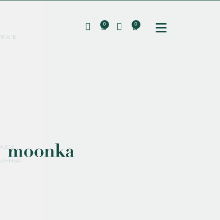
0
0
ИКАТЫ
ПОДПИШИТЕСЬ НА РАССЫЛКУ И ПОЛУЧИТЕ
СКИДКУ 10%
НА ПЕРВЫЙ ЗАКАЗ
СМЕНИТЬ ПАРОЛЬ
СОХРАНИТЬ
Соглашаюсь с
политикой обработки персональных данных
АЗОВ
ДАННЫХ