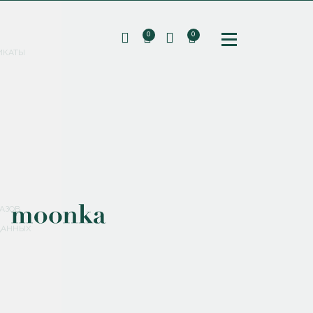
0
0
ИКАТЫ
ПОДПИШИТЕСЬ НА РАССЫЛКУ И ПОЛУЧИТЕ
СКИДКУ 10%
НА ПЕРВЫЙ ЗАКАЗ
СМЕНИТЬ ПАРОЛЬ
СОХРАНИТЬ
Соглашаюсь с
политикой обработки персональных данных
АЗОВ
ДАННЫХ