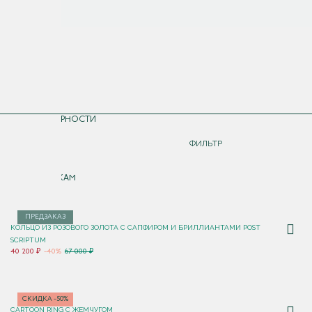
СОРТИРОВКА
ПО ПОПУЛЯРНОСТИ
ДОРОЖЕ
ФИЛЬТР
ДЕШЕВЛЕ
ПО НОВИНКАМ
ПРЕДЗАКАЗ
КОЛЬЦО ИЗ РОЗОВОГО ЗОЛОТА С САПФИРОМ И БРИЛЛИАНТАМИ POST
SCRIPTUM
40 200 ₽
-40%
67 000 ₽
СКИДКА -50%
CARTOON RING С ЖЕМЧУГОМ