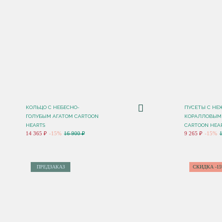
КОЛЬЦО C НЕБЕСНО-
ПУСЕТЫ C НЕ
ГОЛУБЫМ АГАТОМ CARTOON
КОРАЛЛОВЫМ
HEARTS
CARTOON HEA
14 365 ₽
-15%
16 900 ₽
9 265 ₽
-15%
ПРЕДЗАКАЗ
СКИДКА -1