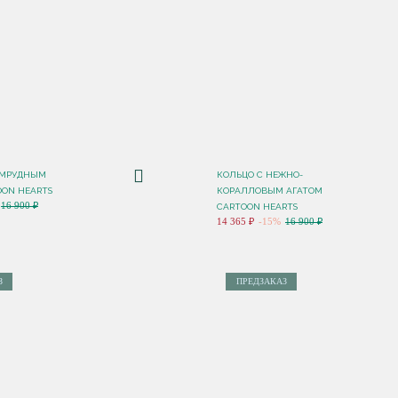
УМРУДНЫМ
КОЛЬЦО C НЕЖНО-
OON HEARTS
КОРАЛЛОВЫМ АГАТОМ
16 900 ₽
CARTOON HEARTS
14 365 ₽
-15%
16 900 ₽
З
ПРЕДЗАКАЗ