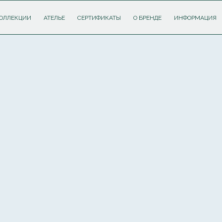
ОЛЛЕКЦИИ
АТЕЛЬЕ
СЕРТИФИКАТЫ
О БРЕНДЕ
ИНФОРМАЦИЯ
ПОДПИШИТЕСЬ НА РАССЫЛКУ И ПОЛУЧИТЕ
СКИДКУ 10%
НА ПЕРВЫЙ ЗАКАЗ
Соглашаюсь с
политикой обработки персональных данных