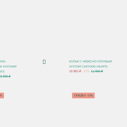
ЖНО-
КОЛЬЕ C НЕБЕСНО-ГОЛУБЫМ
И АГАТАМИ
АГАТОМ CARTOON HEARTS
10 965 ₽
-15%
12 900 ₽
RTS
10 900 ₽
5%
СКИДКА -15%