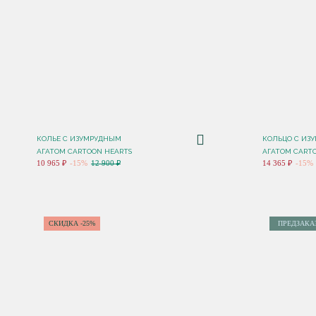
КОЛЬЕ C ИЗУМРУДНЫМ
КОЛЬЦО C ИЗ
АГАТОМ CARTOON HEARTS
АГАТОМ CART
10 965 ₽
-15%
12 900 ₽
14 365 ₽
-15%
СКИДКА -25%
ПРЕДЗАКА