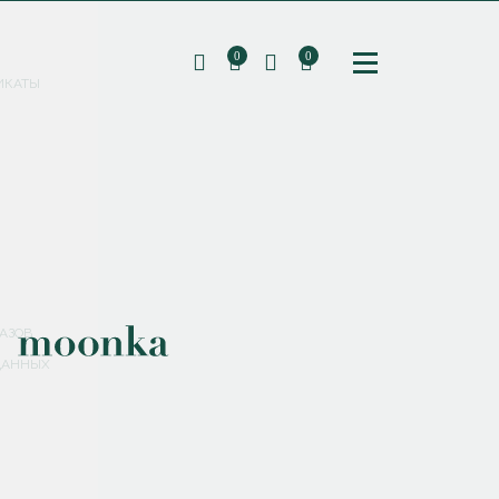
0
0
ИКАТЫ
ПОДПИШИТЕСЬ НА РАССЫЛКУ И ПОЛУЧИТЕ
СКИДКУ 10%
НА ПЕРВЫЙ ЗАКАЗ
СМЕНИТЬ ПАРОЛЬ
СОХРАНИТЬ
Соглашаюсь с
политикой обработки персональных данных
АЗОВ
ДАННЫХ