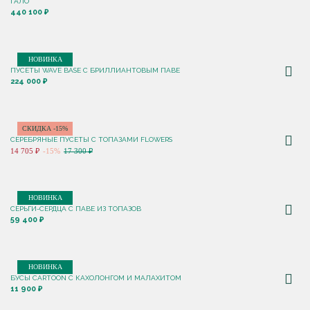
ГАЛО
440 100 ₽
НОВИНКА
ПУСЕТЫ WAVE BASE С БРИЛЛИАНТОВЫМ ПАВЕ
224 000 ₽
СКИДКА -15%
СЕРЕБРЯНЫЕ ПУСЕТЫ С ТОПАЗАМИ FLOWERS
14 705 ₽
-15%
17 300 ₽
НОВИНКА
СЕРЬГИ-СЕРДЦА С ПАВЕ ИЗ ТОПАЗОВ
59 400 ₽
НОВИНКА
БУСЫ CARTOON С КАХОЛОНГОМ И МАЛАХИТОМ
11 900 ₽